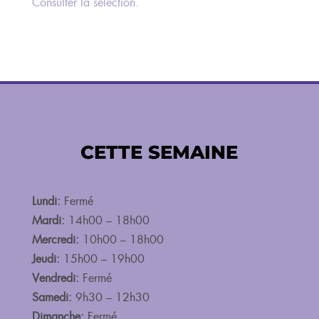
Consu
lter la sélection.
CETTE SEMAINE
Lundi:
Fermé
Mardi:
14h00 – 18h00
Mercredi:
10h00 – 18h00
Jeudi:
15h00 – 19h00
Vendredi:
Fermé
Samedi:
9h30 – 12h30
Dimanche:
Fermé