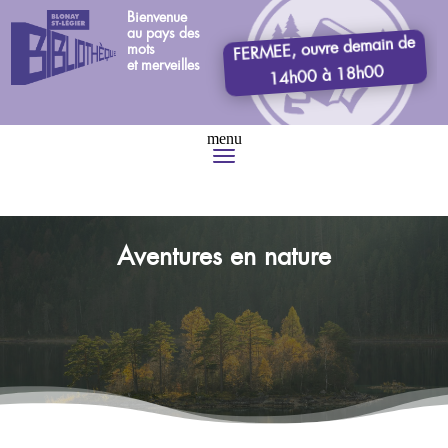
Bienvenue
au pays des
FERMEE, ouvre demain de
mots
et merveilles
14h00 à 18h00
Aventures en nature