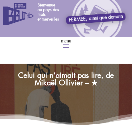
Bienvenue
au pays des
mots
FERMEE, ainsi que demain
et merveilles
Celui qui n’aimait pas lire, de
Mikaël Ollivier – ★