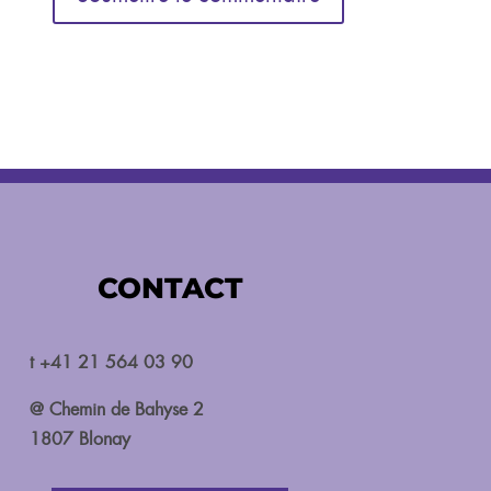
CONTACT
t +41 21 564 03 90
@ Chemin de Bahyse 2
1807 Blonay