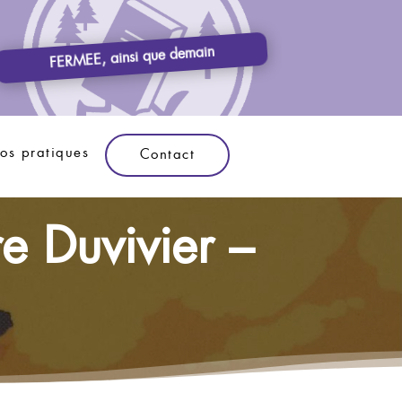
FERMEE, ainsi que demain
fos pratiques
Contact
e Duvivier –