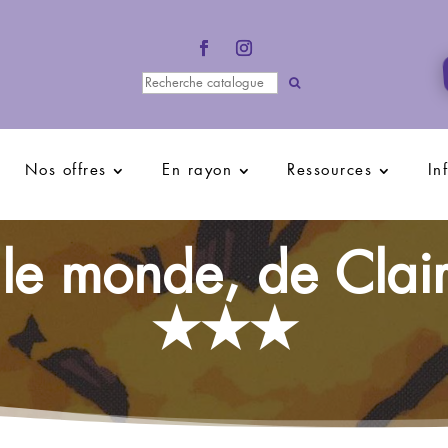
Nos offres
En rayon
Ressources
In
 le monde, de Clair
★★★