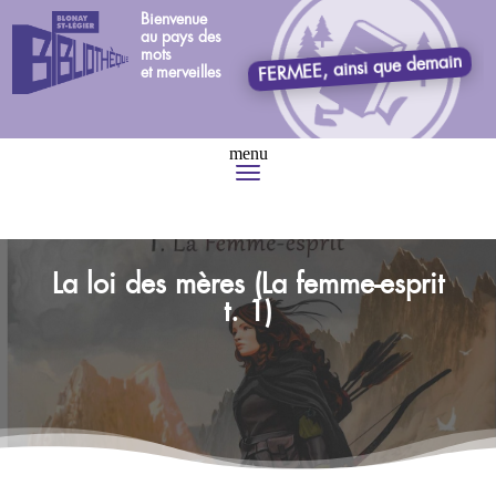
Bienvenue
au pays des
mots
FERMEE, ainsi que demain
et merveilles
La loi des mères (La femme-esprit
t. 1)