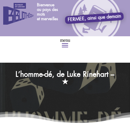
Bienvenue
au pays des
mots
FERMEE, ainsi que demain
et merveilles
L’homme-dé, de Luke Rinehart –
★