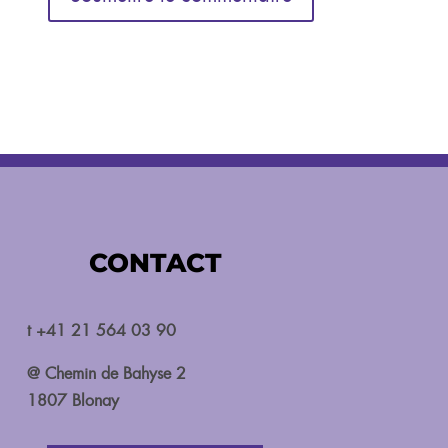
CONTACT
t +41 21 564 03 90
@ Chemin de Bahyse 2
1807 Blonay