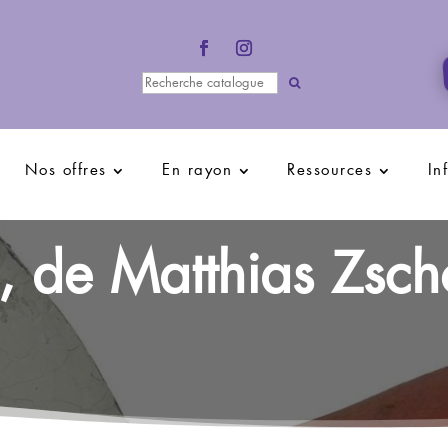
Nos offres
En rayon
Ressources
In
is, de Matthias Z