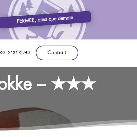
FERMEE, ainsi que demain
fos pratiques
Contact
schokke – ★★★