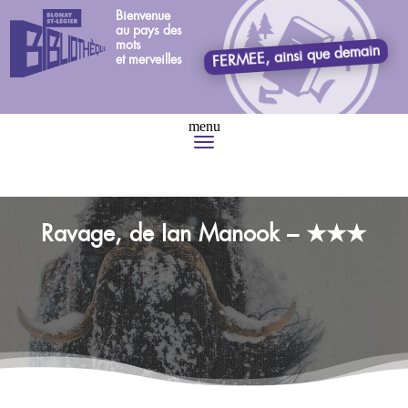
Bienvenue
au pays des
mots
FERMEE, ainsi que demain
et merveilles
Ravage, de Ian Manook – ★★★